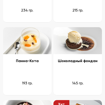
Бронирование
234 гр.
215 гр.
Банкеты
Новости, блог
Меню
Подарочные сертификаты
Панна-Кота
Шоколадный фондан
Описание и фото блюд
Галерея
Контакты
193 гр.
145 гр.
Предложение руки и сердца
Гостевые карты
Хит