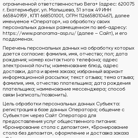
ограниченной ответственностью Вега+ (адрес: 620075
Бронирование
г. Екатеринбург, ул. Малышева, 51 этаж 49 ИНН
665840959 , КПП 668501001, ОГРН 1126658010467), далее
именуемое «Оператор», на обработку своих
Банкеты
персональных данных размещенном по веб-адресу:
https://www.panorama-asp.ru/ (далее – Сайт), и его
Новости, блог
поддоменах.
Перечень персональных данных на обработку которых
Меню
дается согласие: фамилия, имя, отчество; пол; дата
рождения; номер контактного телефона; адрес
электронной почты; наименование блюд, адрес
Подарочные сертификаты
доставки, дата и время заказа; избранный вариант
информационной рассылки; текст отзыва; тема отзыва;
Описание и фото блюд
фамилия, имя, отчество плательщика; дата рождения
плательщика; наименование мессенджера; способ
Галерея
связи (написать/позвонить).
Цель обработки персональных данных Субъекта:
Контакты
регистрация в базе данных Оператора; общение с
Субъектом через Сайт Оператора для
предоставления услуг общественного питания:
Предложение руки и сердца
«Бронирование стола с депозитом», «Бронирование
стола без депозита», оформление и доставка заказа
Гостевые карты