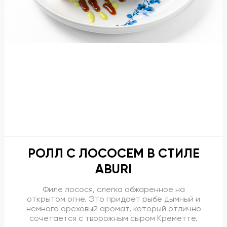
Бронирование
Банкеты
Новости, блог
Меню
Подарочные сертификаты
Описание и фото блюд
РОЛЛ С ЛОСОСЕМ В СТИЛЕ
Галерея
ABURI
Контакты
Филе лосося, слегка обжаренное на
открытом огне. Это придает рыбе дымный и
Предложение руки и сердца
немного ореховый аромат, который отлично
сочетается с творожным сыром Креметте.
Гостевые карты