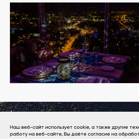
Адрес ресторана:
Екатеринбург, ул. Малышева 51, БЦ Высоцкий, 50
этаж
Наш веб-сайт использует cookie, а также другие те
работу на веб-сайте, Вы даёте согласие на обрабо
ООО «ВЕГА+»